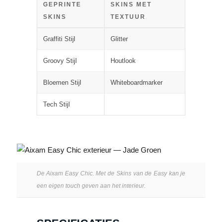
GEPRINTE
SKINS MET
SKINS
TEXTUUR
Graffiti Stijl
Glitter
Groovy Stijl
Houtlook
Bloemen Stijl
Whiteboardmarker
Tech Stijl
De Aixam Easy Chic. Met de Skins van de Easy kan je
een eigen touch geven aan het interieur.