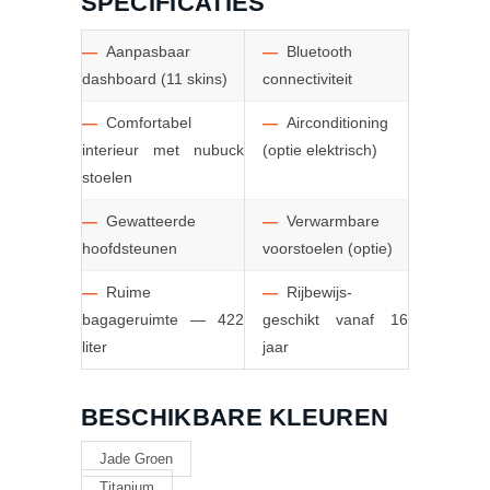
SPECIFICATIES
—
Aanpasbaar
—
Bluetooth
dashboard (11 skins)
connectiviteit
—
Comfortabel
—
Airconditioning
interieur met nubuck
(optie elektrisch)
stoelen
—
Gewatteerde
—
Verwarmbare
hoofdsteunen
voorstoelen (optie)
—
Ruime
—
Rijbewijs-
bagageruimte — 422
geschikt vanaf 16
liter
jaar
BESCHIKBARE KLEUREN
Jade Groen
Titanium