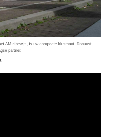
met AM-rijbewijs, is uw compacte klusmaat. Robuust,
agse partner.
s.