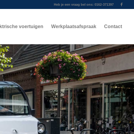
Heb je een vraag bel ons: 0162-371397
ktrische voertuigen
Werkplaatsafspraak
Contact