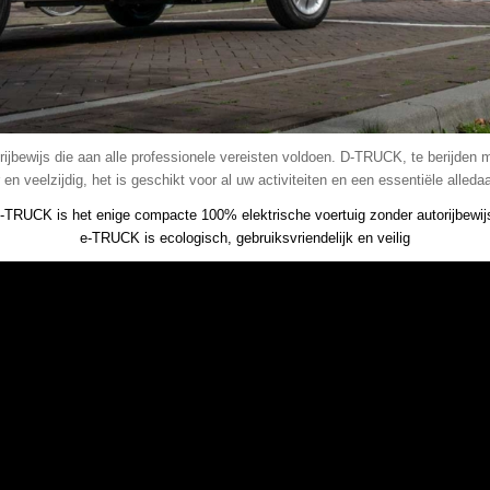
jbewijs die aan alle professionele vereisten voldoen. D-TRUCK, te berijden 
en veelzijdig, het is geschikt voor al uw activiteiten en een essentiële alleda
-TRUCK is het enige compacte 100% elektrische voertuig zonder autorijbewij
e-TRUCK is ecologisch, gebruiksvriendelijk en veilig