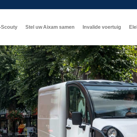
-Scouty
Stel uw Aixam samen
Invalide voertuig
Ele