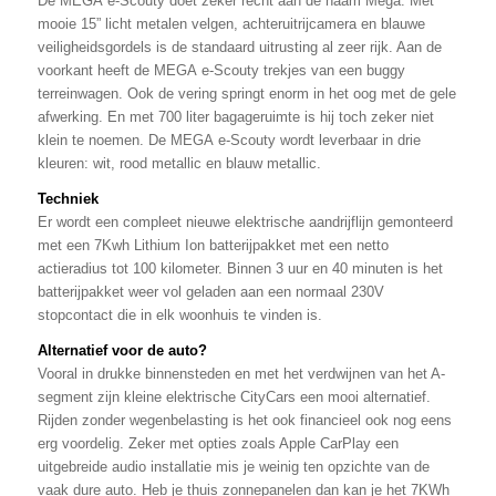
De MEGA e-Scouty doet zeker recht aan de naam Mega. Met
mooie 15” licht metalen velgen, achteruitrijcamera en blauwe
veiligheidsgordels is de standaard uitrusting al zeer rijk. Aan de
voorkant heeft de MEGA e-Scouty trekjes van een buggy
terreinwagen. Ook de vering springt enorm in het oog met de gele
afwerking. En met 700 liter bagageruimte is hij toch zeker niet
klein te noemen. De MEGA e-Scouty wordt leverbaar in drie
kleuren: wit, rood metallic en blauw metallic.
Techniek
Er wordt een compleet nieuwe elektrische aandrijflijn gemonteerd
met een 7Kwh Lithium Ion batterijpakket met een netto
actieradius tot 100 kilometer. Binnen 3 uur en 40 minuten is het
batterijpakket weer vol geladen aan een normaal 230V
stopcontact die in elk woonhuis te vinden is.
Alternatief voor de auto?
Vooral in drukke binnensteden en met het verdwijnen van het A-
segment zijn kleine elektrische CityCars een mooi alternatief.
Rijden zonder wegenbelasting is het ook financieel ook nog eens
erg voordelig. Zeker met opties zoals Apple CarPlay een
uitgebreide audio installatie mis je weinig ten opzichte van de
vaak dure auto. Heb je thuis zonnepanelen dan kan je het 7KWh