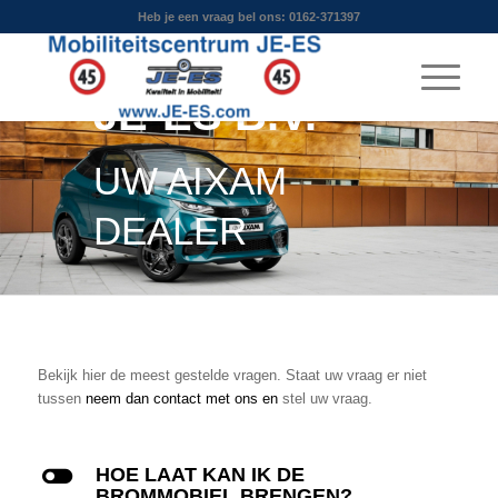
Heb je een vraag bel ons: 0162-371397
MOBILITEITSCEN
JE-ES B.V.
UW AIXAM
DEALER
Bekijk hier de meest gestelde vragen. Staat uw vraag er niet
tussen
neem dan contact met ons en
stel uw vraag.
l
HOE LAAT KAN IK DE
BROMMOBIEL BRENGEN?