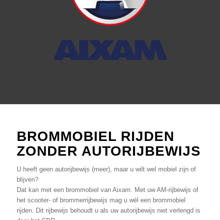
Tilburg en de rest van
Brabant
BROMMOBIEL RIJDEN
ZONDER AUTORIJBEWIJS
U heeft geen autorijbewijs (meer), maar u wilt wel mobiel zijn of
blijven?
Dat kan met een brommobiel van Aixam.
Met uw AM-rijbewijs of
het scooter- of brommerrijbewijs mag u wél een brommobiel
rijden. Dit rijbewijs behoudt u als uw autorijbewijs niet verlengd is