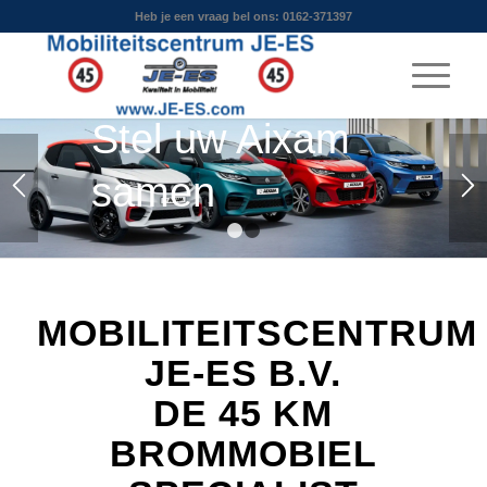
Heb je een vraag bel ons: 0162-371397
B.V.
Stel uw Aixam
samen
1
2
MOBILITEITSCENTRUM
JE-ES B.V.
DE 45 KM
BROMMOBIEL