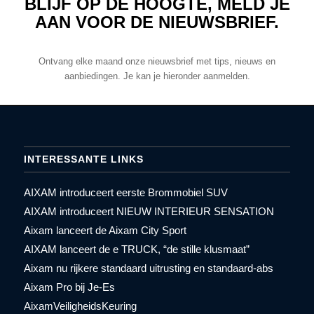
BLIJF OP DE HOOGTE, MELD JE
AAN VOOR DE NIEUWSBRIEF.
Ontvang elke maand onze nieuwsbrief met tips, nieuws en
aanbiedingen. Je kan je hieronder aanmelden.
INTERESSANTE LINKS
AIXAM introduceert eerste Brommobiel SUV
AIXAM introduceert NIEUW INTERIEUR SENSATION
Aixam lanceert de Aixam City Sport
AIXAM lanceert de e TRUCK, “de stille klusmaat”
Aixam nu rijkere standaard uitrusting en standaard-abs
Aixam Pro bij Je-Es
AixamVeiligheidsKeuring