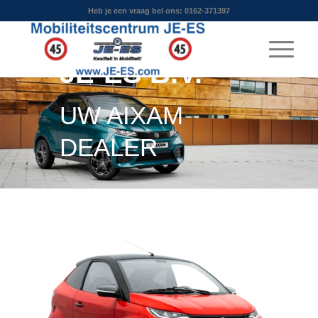
Heb je een vraag bel ons: 0162-371397
MOBILITEITSCEN
JE-ES B.V.
UW AIXAM
DEALER